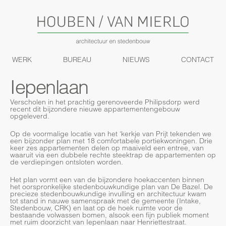
WERK
BUREAU
NIEUWS
CONTACT
Iepenlaan
Verscholen in het prachtig gerenoveerde Philipsdorp werd
recent dit bijzondere nieuwe appartementengebouw
opgeleverd.
Op de voormalige locatie van het ‘kerkje van Prijt tekenden we
een bijzonder plan met 18 comfortabele portiekwoningen. Drie
keer zes appartementen delen op maaiveld een entree, van
waaruit via een dubbele rechte steektrap de appartementen op
de verdiepingen ontsloten worden.
Het plan vormt een van de bijzondere hoekaccenten binnen
het oorspronkelijke stedenbouwkundige plan van De Bazel. De
precieze stedenbouwkundige invulling en architectuur kwam
tot stand in nauwe samenspraak met de gemeente (Intake,
Stedenbouw, CRK) en laat op de hoek ruimte voor de
bestaande volwassen bomen, alsook een fijn publiek moment
met ruim doorzicht van Iepenlaan naar Henriettestraat.