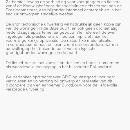
Ze herstelt tevens de verbinding voor voetgangers en fietsers
vanaf de Knotwilghof naar de speeltuin en achterstraat aan de
Draaiboomstraat, een bijzonder informeel achtergebied in het
secuur ontworpen stedelijke weefsel.
De architectonische uitwerking wil nadrukkelijk geen kopie zijn
van de woningen in de Bazelbuurt, en ook geen clichématig
hedendaags appartementengebouw. Wel refereert de even
ingetogen als plastische architectuur impliciet naar het
voormalige kerkje op de site. De natuurlijke materialisatie
in verduurzaamd hout en leien vormt een bijzondere, warme
aanvulling op het bekende palet van de typische
grondgebonden woningen in de buurt.
De liefhebber zal het vanzelf ontdekken en hopelijk omarmen
als waardevolle toevoeging in het bijzondere Philipsdorp!
We bedanken opdrachtgever GRIP op Vastgoed voor haar
vertrouwen en volharding bij ontwerp en realisatie van dit
bijzondere plan en aannemer BurgtBouw voor de liefdevolle,
verzorgde uitvoering!