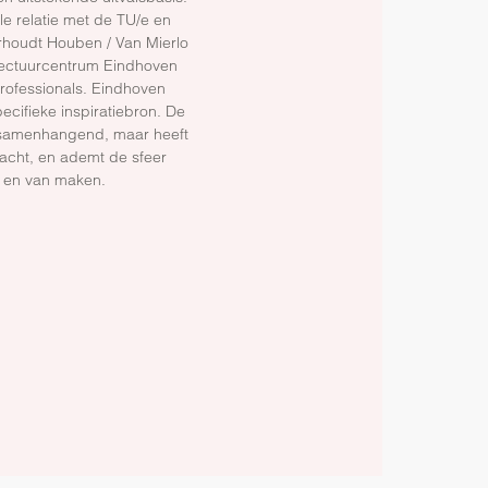
e relatie met de TU/e en
houdt Houben / Van Mierlo
tectuurcentrum Eindhoven
professionals. Eindhoven
pecifieke inspiratiebron. De
 onsamenhangend, maar heeft
racht, en ademt de sfeer
en en van maken.