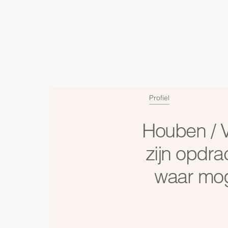
Profiel
Houben / V
zijn opdra
waar moge