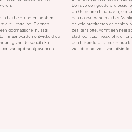
oreren.
Behalve een goede professionel
de Gemeente Eindhoven, onder
d in het hele land en hebben
een nauwe band met het Archi
stieke uitstraling. Plannen
en vele architecten en design-
een dogmatische ‘huisstijl’,
zelf, tenslotte, vormt een heel s
ten, maar worden ontwikkeld op
stad toont zich vaak lelijk en
nadering van de specifieke
een bijzondere, stimulerende k
nsen van opdrachtgevers en
van ‘doe-het-zelf’, van uitvind
.