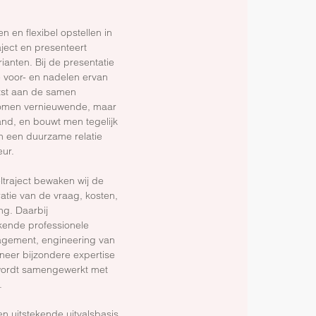
n en flexibel opstellen in
aject en presenteert
ianten. Bij de presentatie
 voor- en nadelen ervan
tst aan de samen
 komen vernieuwende, maar
nd, en bouwt men tegelijk
 een duurzame relatie
ur.
traject bewaken wij de
ratie van de vraag, kosten,
ng. Daarbij
kende professionele
agement, engineering van
nneer bijzondere expertise
, wordt samengewerkt met
.
n uitstekende uitvalsbasis.