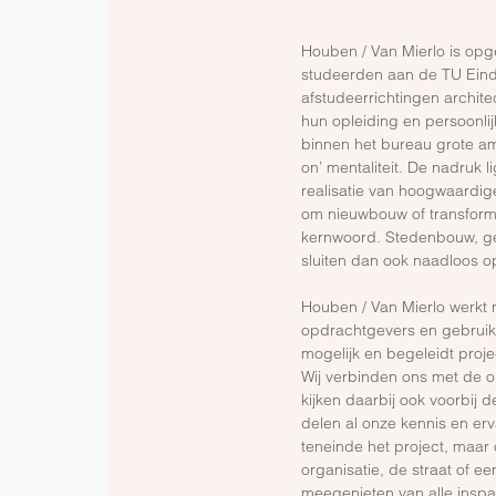
Houben / Van Mierlo is opg
studeerden aan de TU Eind
afstudeerrichtingen archit
hun opleiding en persoonlijk
binnen het bureau grote am
on’ mentaliteit. De nadruk 
realisatie van hoogwaardige
om nieuwbouw of transformat
kernwoord. Stedenbouw, ge
sluiten dan ook naadloos o
Houben / Van Mierlo werkt 
opdrachtgevers en gebruiker
mogelijk en begeleidt projec
Wij verbinden ons met de o
kijken daarbij ook voorbij 
delen al onze kennis en er
teneinde het project, maar 
organisatie, de straat of ee
meegenieten van alle insp