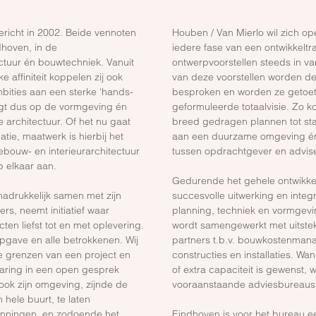
ericht in 2002. Beide vennoten
Houben / Van Mierlo wil zich ope
hoven, in de
iedere fase van een ontwikkeltr
ectuur én bouwtechniek. Vanuit
ontwerpvoorstellen steeds in var
e affiniteit koppelen zij ook
van deze voorstellen worden de
bities aan een sterke ‘hands-
besproken en worden ze getoe
ligt dus op de vormgeving én
geformuleerde totaalvisie. Zo
 architectuur. Of het nu gaat
breed gedragen plannen tot sta
ie, maatwerk is hierbij het
aan een duurzame omgeving én
bouw- en interieurarchitectuur
tussen opdrachtgever en advise
p elkaar aan.
Gedurende het gehele ontwikkel
nadrukkelijk samen met zijn
succesvolle uitwerking en integ
s, neemt initiatief waar
planning, techniek en vormgevi
ten liefst tot en met oplevering.
wordt samengewerkt met uitste
pgave en alle betrokkenen. Wij
partners t.b.v. bouwkostenman
de grenzen van een project en
constructies en installaties. Wa
varing in een open gesprek
of extra capaciteit is gewenst
ook zijn omgeving, zijnde de
vooraanstaande adviesbureaus
n hele buurt, te laten
anningen, en zodoende het
Eindhoven is voor het bureau ee