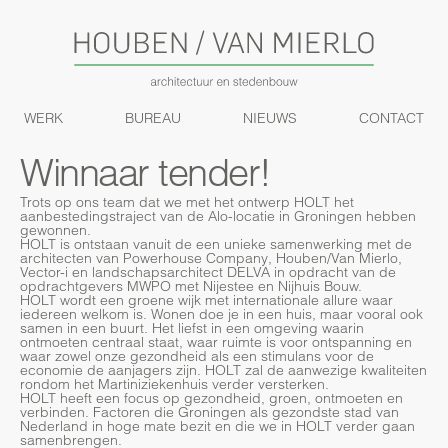
WERK
BUREAU
NIEUWS
CONTACT
Winnaar tender!
Trots op ons team dat we met het ontwerp HOLT het
aanbestedingstraject van de Alo-locatie in Groningen hebben
gewonnen.
HOLT is ontstaan vanuit de een unieke samenwerking met de
architecten van Powerhouse Company, Houben/Van Mierlo,
Vector-i en landschapsarchitect DELVA in opdracht van de
opdrachtgevers MWPO met Nijestee en Nijhuis Bouw.
HOLT wordt een groene wijk met internationale allure waar
iedereen welkom is. Wonen doe je in een huis, maar vooral ook
samen in een buurt. Het liefst in een omgeving waarin
ontmoeten centraal staat, waar ruimte is voor ontspanning en
waar zowel onze gezondheid als een stimulans voor de
economie de aanjagers zijn. HOLT zal de aanwezige kwaliteiten
rondom het Martiniziekenhuis verder versterken.
HOLT heeft een focus op gezondheid, groen, ontmoeten en
verbinden. Factoren die Groningen als gezondste stad van
Nederland in hoge mate bezit en die we in HOLT verder gaan
samenbrengen.