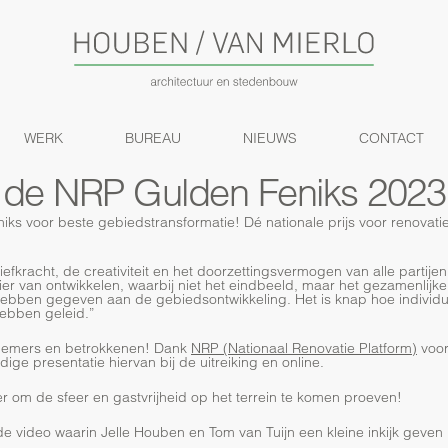
WERK
BUREAU
NIEUWS
CONTACT
t de NRP Gulden Feniks 2023
iks voor beste gebiedstransformatie! Dé nationale prijs voor renovat
tiefkracht, de creativiteit en het doorzettingsvermogen van alle partijen
er van ontwikkelen, waarbij niet het eindbeeld, maar het gezamenlijke
ebben gegeven aan de gebiedsontwikkeling. Het is knap hoe individue
hebben geleid.”
rnemers en betrokkenen! Dank
NRP (Nationaal Renovatie Platform)
voor
dige presentatie hiervan bij de uitreiking en online.
 om de sfeer en gastvrijheid op het terrein te komen proeven!
e video waarin Jelle Houben en Tom van Tuijn een kleine inkijk geven i