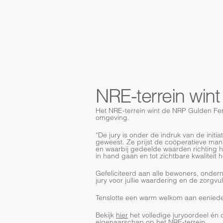
NRE-terrein win
Het NRE-terrein wint de NRP Gulden Fen
omgeving.
“De jury is onder de indruk van de initia
geweest. Ze prijst de coöperatieve mani
en waarbij gedeelde waarden richting h
in hand gaan en tot zichtbare kwaliteit 
Gefeliciteerd aan alle bewoners, onde
jury voor jullie waardering en de zorgvul
Tenslotte een warm welkom aan eenieder
Bekijk
hier
het volledige juryoordeel én d
eigenaarschap op het NRE-terrein.