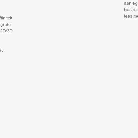
aanleg
bestaa
lees m
initeit
 grote
o 2D/3D
de