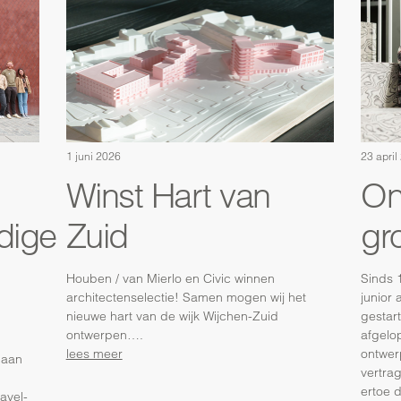
1 juni 2026
23 april
Winst Hart van
On
dige
Zuid
gro
Houben / van Mierlo en Civic winnen
Sinds 
architectenselectie! Samen mogen wij het
junior 
nieuwe hart van de wijk Wijchen-Zuid
gestart
ontwerpen….
afgelo
lees meer
ontwerp
 aan
vertrag
ertoe 
avel-